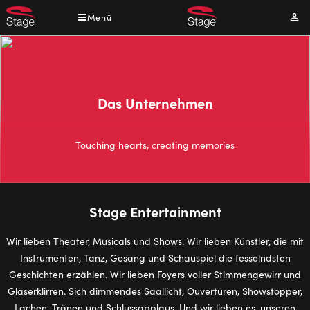
Direkt
Menü
Mei
zum
Kont
Inhalt
Das Unternehmen
Touching hearts, creating memories
Stage Entertainment
Wir lieben Theater, Musicals und Shows. Wir lieben Künstler, die mit
Instrumenten, Tanz, Gesang und Schauspiel die fesselndsten
Geschichten erzählen. Wir lieben Foyers voller Stimmengewirr und
Gläserklirren. Sich dimmendes Saallicht, Ouvertüren, Showstopper,
Lachen, Tränen und Schlussapplaus. Und wir lieben es, unseren