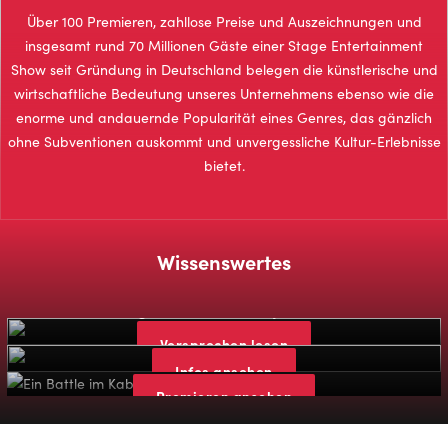
Über 100 Premieren, zahllose Preise und Auszeichnungen und
insgesamt rund 70 Millionen Gäste einer Stage Entertainment
Show seit Gründung in Deutschland belegen die künstlerische und
wirtschaftliche Bedeutung unseres Unternehmens ebenso wie die
enorme und andauernde Popularität eines Genres, das gänzlich
ohne Subventionen auskommt und unvergessliche Kultur-Erlebnisse
bietet.
Wissenswertes
Stage Qualitätsversprechen
Zahlen, Daten & Fakten
Versprechen lesen
Stage Premieren-Chronologie
Infos ansehen
Premieren ansehen