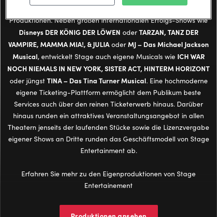
Stage verfügt international über ein Portfolio von rund 70
Produktionen. Neben großen internationalen Erfolgs-Shows wie
Disneys DER KÖNIG DER LÖWEN
TARZAN, TANZ DER
oder
VAMPIRE, MAMMA MIA!, & JULIA
MJ – Das Michael Jackson
oder
Musical
ICH WAR
, entwickelt Stage auch eigene Musicals wie
NOCH NIEMALS IN NEW YORK, SISTER ACT, HINTERM HORIZONT
TINA – Das Tina Turner Musical
oder jüngst
. Eine hochmoderne
eigene Ticketing-Plattform ermöglicht dem Publikum beste
Services auch über den reinen Ticketerwerb hinaus. Darüber
hinaus runden ein attraktives Veranstaltungsangebot in allen
Theatern jenseits der laufenden Stücke sowie die Lizenzvergabe
eigener Shows an Dritte runden das Geschäftsmodell von Stage
Entertainment ab.
Erfahren Sie mehr zu den Eigenproduktionen von Stage
Entertainement
Produktionen ansehen