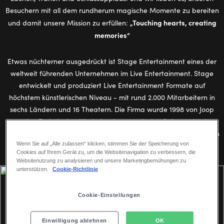
Besuchern mit all dem rundherum magische Momente zu bereiten
„Touching hearts, creating
und damit unsere Mission zu erfüllen:
memories“
Etwas nüchterner ausgedrückt ist Stage Entertainment eines der
weltweit führenden Unternehmen im Live Entertainment. Stage
entwickelt und produziert Live Entertainment Formate auf
höchstem künstlerischen Niveau - mit rund 2.000 Mitarbeitern in
sechs Ländern und 16 Theatern. Die Firma wurde 1998 von Joop
van den Ende in den Niederlanden gegründet. Seit 2018 ist das
US-amerikanische Medienunternehmen ADVANCE Eigentümer von
Wenn Sie auf „Alle zulassen“ klicken, stimmen Sie der Speicherung von
Stage Entertainment.
Cookies auf Ihrem Gerät zu, um die Websitenavigation zu verbessern, die
Websitenutzung zu analysieren und unsere Marketingbemühungen zu
unterstützen.
Cookie-Richtlinie
Cookie-Einstellungen
PORTFOLIO UND EIGENENTWICKLUNGEN
Einwilligung ablehnen
OK