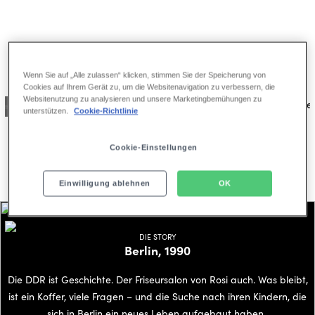
full
Galerie
Wenn Sie auf „Alle zulassen“ klicken, stimmen Sie der Speicherung von
Cookies auf Ihrem Gerät zu, um die Websitenavigation zu verbessern, die
Websitenutzung zu analysieren und unsere Marketingbemühungen zu
artmann
© Michael Bidner
unterstützen.
Cookie-Richtlinie
Cookie-Einstellungen
Einwilligung ablehnen
OK
DIE STORY
Berlin, 1990
Die DDR ist Geschichte. Der Friseursalon von Rosi auch. Was bleibt,
ist ein Koffer, viele Fragen – und die Suche nach ihren Kindern, die
sich in Berlin ein neues Leben aufgebaut haben.