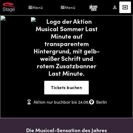
Direkt
Menü
Menü
Mein
Angebot
zum
Konto
Inhalt
Wir
sind
Tickets buchen
am
Leben
Aktion nur buchbar bis 24.08.
Berlin
Die Musical-Sensation des Jahres