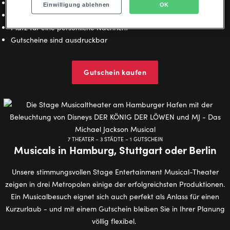
frei wählbarer Gutscheinwert ab 30 Euro
Einwilligung ablehnen
OK
eine große Auswahl an Gutschein-Designs
Platz für eine persönliche Nachricht
Gutscheine sind ausdruckbar
Gutschein kaufen
7 THEATER – 3 STÄDTE – 1 GUTSCHEIN
Musicals in Hamburg, Stuttgart oder Berlin
Unsere stimmungsvollen Stage Entertainment Musical-Theater
zeigen in drei Metropolen einige der erfolgreichsten Produktionen.
Ein Musicalbesuch eignet sich auch perfekt als Anlass für einen
Kurzurlaub - und mit einem Gutschein bleiben Sie in Ihrer Planung
völlig flexibel.