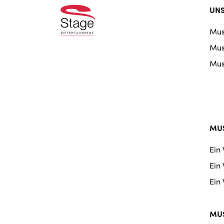
Foo
UNS
doo
Mus
nav
Musi
Musi
MUS
Ein
Ein
Ein
MUS