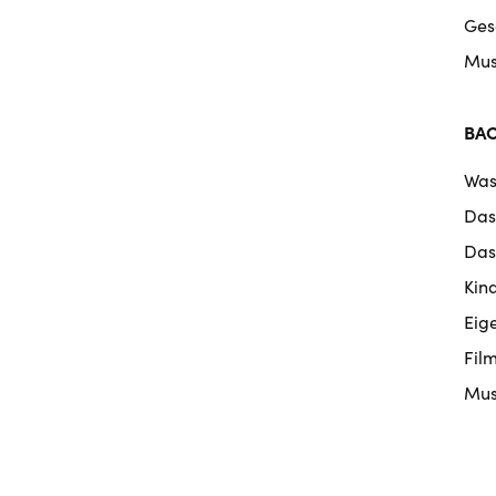
Ges
Mus
BA
Was
Das
Das
Kin
Eig
Fil
Mus