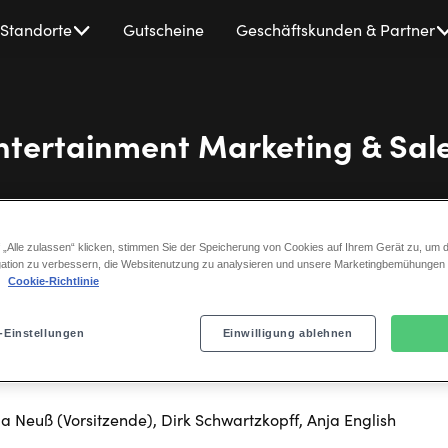
Standorte
Gutscheine
Geschäftskunden & Partner
ntertainment Marketing & Sa
 „Alle zulassen“ klicken, stimmen Sie der Speicherung von Cookies auf Ihrem Gerät zu, um d
ation zu verbessern, die Websitenutzung zu analysieren und unsere Marketingbemühungen
.
Cookie-Richtlinie
führer
-Einstellungen
Einwilligung ablehnen
la Neuß (Vorsitzende), Dirk Schwartzkopff, Anja English