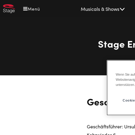
Direkt
Main
Musicals & Shows
Menü
zum
navigation
Inhalt
Stage E
Wenn Sie auf
Websitenavig
unterstützen
Geschäfts
Cookie
Geschäftsführer: Ursu
Kehrwieder 6