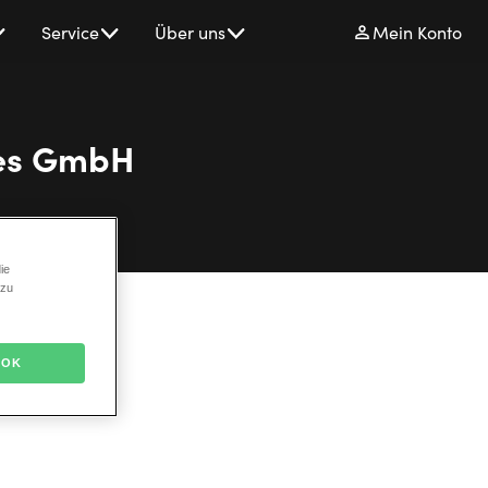
Service
Über uns
Mein Konto
les GmbH
ie
 zu
OK