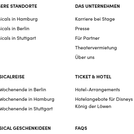
ter
ERE STANDORTE
DAS UNTERNEHMEN
rmat
icals in Hamburg
Karriere bei Stage
igation
cals in Berlin
Presse
cals in Stuttgart
Für Partner
Theatervermietung
Über uns
ICALREISE
TICKET & HOTEL
 Wochenende in Berlin
Hotel-Arrangements
 Wochenende in Hamburg
Hotelangebote für Disneys
König der Löwen
 Wochenende in Stuttgart
ICAL GESCHENKIDEEN
FAQS