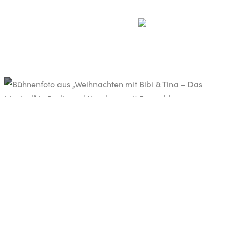
MUSIK
Der Soundtrack für di
des Jahres
Kommen Sie schon jetzt in Stimmung mit den
Bibi & Tina.
von