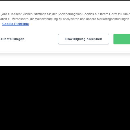
usical
Galerie
Musik
Anfahrt
Gut
 „Alle zulassen“ klicken, stimmen Sie der Speicherung von Cookies auf Ihrem Gerät zu, um d
ation zu verbessern, die Websitenutzung zu analysieren und unsere Marketingbemühungen
.
Cookie-Richtlinie
-Einstellungen
Einwilligung ablehnen
TRAILER
November in Berlin und Ham