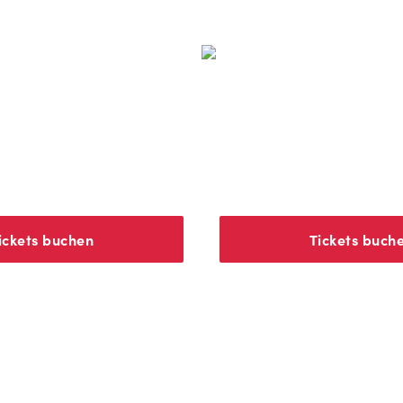
Hamburg
r des Westens
Stage Operettenhaus
ickets buchen
Tickets buch
GALERIE
egendes Abenteuer auf dem M