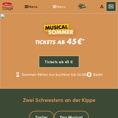
Direkt
Menü
Menü
Mein
Tickets
zum
Konto
Inhalt
Salon
Rosie
Tickets ab 45 €
-
Sommer-Aktion nur buchbar bis 24.08.
Berlin
Das
Musical
Zwei Schwestern an der Kippe
Trailer
Das Musical