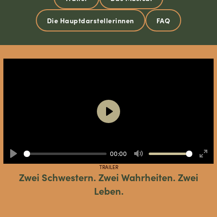
Die Hauptdarstellerinnen
FAQ
Play
00:00
Play
Mute
Ente
TRAILER
full
Zwei Schwestern. Zwei Wahrheiten. Zwei
Leben.