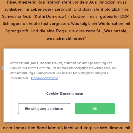
Friseurmeisterin Rosi Fröhlich steht vor dem Aus: Ihr Salon muss
schließen. Ihr Lebenswerk zerbricht. Und dann steht plötzlich ihre
Schwester Gabi (Kathi Damerow) im Laden – einst gefeierter DDR-
Schlagerstar, heute fast vergessen. Was folgt: ein Wiedersehen mit
„Was hat sie,
Sprengkraft. Und die eine Frage, die alles zerreißt:
was ich nicht habe?“
Wenn Sie auf „Alle zulassen“ klicken, stimmen Sie der Speicherung von
Cookies auf Ihrem Gerät zu, um die Websitenavigation zu verbessern, die
Websitenutzung zu analysieren und unsere Marketingbemühungen zu
DAS MUSICAL
unterstützen.
Cookie-Richtlinie
Die lustigste Show der Stadt
Cookie-Einstellungen
Nach dem Triumph von „Die Amme“ bekommt Berlins größter
Musicalstar Steffi Irmen ihre nächste Show am Stage Theater des
Einwilligung ablehnen
OK
Westens.
An der Seite von Kathi Damerow, sowie weiteren Darstellern und
einer kompletten Band kämpft, lacht und singt sie sich diesmal mit