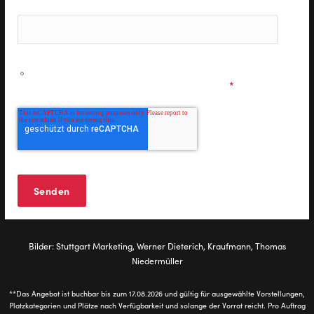
Ich möchte personalisierte Informationen zu den
Musicals & Shows der Stage Entertainment erhalten und
stimme den
Datenschutzbestimmungen
zu.
*
Bilder: Stuttgart Marketing, Werner Dieterich, Kraufmann, Thomas
Niedermüller
**Das Angebot ist buchbar bis zum 17.08.2026 und gültig für ausgewählte Vorstellungen,
Platzkategorien und Plätze nach Verfügbarkeit und solange der Vorrat reicht. Pro Auftrag