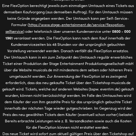
Eine FlexOption berechtigt jeweils zum einmaligen Umtausch eines Tickets aus
demselben Kaufvorgang (aus demselben Auftrag). Für den Umtausch müssen
keine Gründe angegeben werden. Der Umtausch kann per Self-Service-
Formular (
https://www.stage-entertainment.de/service/flexoption-
0800 - 000
selfservice
) oder telefonisch über unseren Kundenservice unter
1961
veranlasst werden. Die FlexOption kann nach dem Kauf innerhalb der
Kundenservicezeiten bis 48 Stunden vor der ursprünglich gebuchten
Vorstellung verwendet werden. Danach verfällt die FlexOption ersatzlos.
Der Umtausch kann in ein zum Zeitpunkt des Umtausch regulär erwerbliches
Ticket einer Produktion der Stage Entertainment Produktionsgesellschaft mbH
über die Website musicals.de mit mindestens dem selben oder höheren Preis
umgetauscht werden. Zur Anwendung der FlexOption ist es zwingend
erforderlich, dass das neu gekaufte Ticket über den Ticketshop musicals.de
gekauft wird. Tickets, welche auf anderen Websites (bspw. eventim.de) gekauft
wurden, können nicht berücksichtigt werden. Im Falle des Umtausches wird
dem Käufer der von Ihm gezahlte Preis für das ursprünglich gebuchte Ticket
innerhalb der nächsten Tage wieder gutgeschrieben. Im Gegenzug wird der
Preis des neu gewählten Tickets dem Käufer (eventuell schon vorher) belastet.
Bereits erbrachte Leistungen wie z. B. Versandkosten sowie auch die Kosten
für die FlexOption können nicht erstattet werden.
Das neue Ticket wird sofort zum aktuell gültigen Preis über den Ticketshop auf