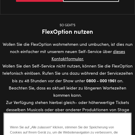
SO GEHT'S
FlexOption nutzen
Wollen Sie die FlexOption wahrnehmen und umbuchen, ist dies nun
noch einfacher mit unserem neuen Self-Service über
dieses
Kontaktformular.
Wollen Sie den Self-Service nicht nutzen, können Sie die FlexOption
telefonisch einlösen. Rufen Sie uns dazu während der Servicezeiten
0800 - 000 1961
bis zu 48 Stunden vor der Show unter
an.
Beachten Sie, dass es aktuell leider zu längeren Wartezeiten
kommen kann.
Zur Verfügung stehen hierbei gleich- oder höherwertige Tickets
desselben Musicals oder aber anderer Produktionen von Stage
Entertainment, die zum jeweiligen Zeitpunkt aufgeführt werden
und noch verfügbar sind. Bitte beachten Sie, dass wir die
Wenn Sie auf „Alle zulassen“ klicken, stimmen Sie der Speicherung von
Umbuchung nur final abschließen können, wenn der Gesamtpreis
Cookies auf Ihrem Gerät zu, um die Websitenavigation zu verbessern, die