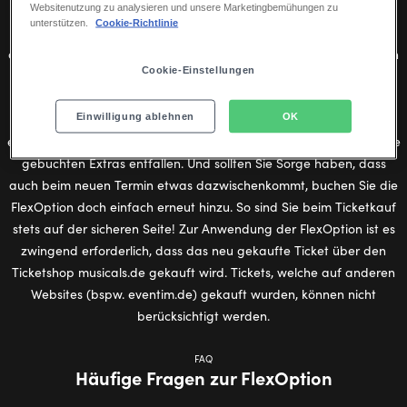
Websitenutzung zu analysieren und unsere Marketingbemühungen zu
Ihrer neuen Tickets mindestens dem der ursprünglich bestellten
unterstützen.
Cookie-Richtlinie
Tickets entspricht bzw. diesen übersteigt. Die FlexOption gewährt
außerdem die Umbuchungsmöglichkeit aller optional zugebuchten
Cookie-Einstellungen
Leistungen, wie etwa Backstage-Führungen oder kombinierte
Dinner-Pakete, sofern diese bei der gewünschten Veranstaltung
Einwilligung ablehnen
OK
buchbar sind. Entsprechend können Sie Ihren Musicalbesuch
einfach an einem weniger stressigen Tag nachholen, ohne dass die
gebuchten Extras entfallen. Und sollten Sie Sorge haben, dass
auch beim neuen Termin etwas dazwischenkommt, buchen Sie die
FlexOption doch einfach erneut hinzu. So sind Sie beim Ticketkauf
stets auf der sicheren Seite! Zur Anwendung der FlexOption ist es
zwingend erforderlich, dass das neu gekaufte Ticket über den
Ticketshop musicals.de gekauft wird. Tickets, welche auf anderen
Websites (bspw. eventim.de) gekauft wurden, können nicht
berücksichtigt werden.
FAQ
Häufige Fragen zur FlexOption