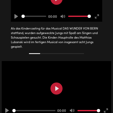
Play
00:00
Play
Mute
Enter
fullscreen
Als das Kindercasting für das Musical DAS WUNDER VON BERN
stattfand, wurden aufgeweckte Jungs mit Spaß am Singen und
Schauspielen gesucht. Die Kinder-Hauptrolle des Matthias
Lubanski wird im fertigen Musical von insgesamt acht Jungs
gespielt.
Play
00:00