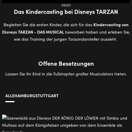
Play
Mute
Ente
VIDEO
full
Das Kin­der­cas­ting bei Dis­neys TAR­ZAN
Kindercasting von
Begleiten Sie die ersten Kinder, die sich für das
Disneys TARZAN - DAS MUSICAL
beworben haben und erleben Sie,
wie das Training der jungen Tarzandarsteller aussieht.
Offene Besetzungen
Lassen Sie Ihr Kind in die Fußstapfen großer Musicalstars treten.
ALLE
HAMBURG
STUTTGART