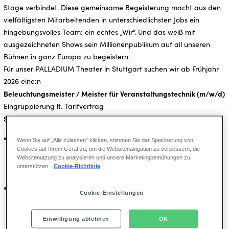
Stage verbindet. Diese gemeinsame Begeisterung macht aus den
vielfältigsten Mitarbeitenden in unterschiedlichsten Jobs ein
hingebungsvolles Team: ein echtes „Wir“. Und das weiß mit
ausgezeichneten Shows sein Millionenpublikum auf all unseren
Bühnen in ganz Europa zu begeistern.
Für unser PALLADIUM Theater in Stuttgart suchen wir ab Frühjahr
2026 eine:n
Beleuchtungsmeister / Meister für Veranstaltungstechnik (m/w/d)
Eingruppierung lt. Tarifvertrag
Starker Auftritt: Dein Job im Detail
Technische Verantwortung:
Du verantwortest die Wartung,
Wenn Sie auf „Alle zulassen“ klicken, stimmen Sie der Speicherung von
Cookies auf Ihrem Gerät zu, um die Websitenavigation zu verbessern, die
Instandhaltung und Funktionsfähigkeit unserer
Websitenutzung zu analysieren und unsere Marketingbemühungen zu
abteilungsbezogenen technischen Einrichtungen und des
unterstützen.
Cookie-Richtlinie
gesamten Equipments.
Sicherheit im Fokus:
Du stellst die Einhaltung aller relevanten
Cookie-Einstellungen
Vorschriften (u.a. VStättVO, DGUV) sowie der
abteilungsspezifischen Gesundheits- und Sicherheitsstandards
Einwilligung ablehnen
OK
sicher.