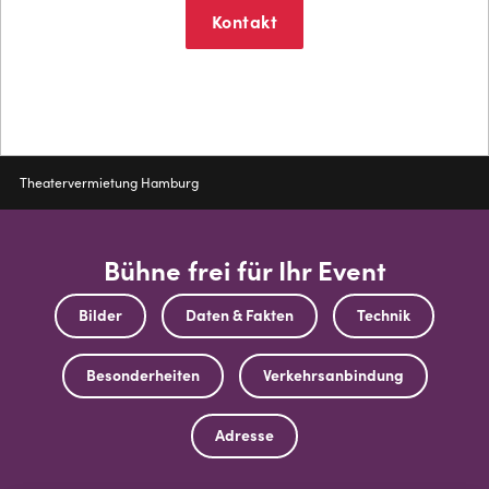
Kontakt
Mehr erfahren
Pfadnavigation
Theatervermietung Hamburg
Bühne frei für Ihr Event
Bilder
Daten & Fakten
Technik
Besonderheiten
Verkehrsanbindung
Adresse