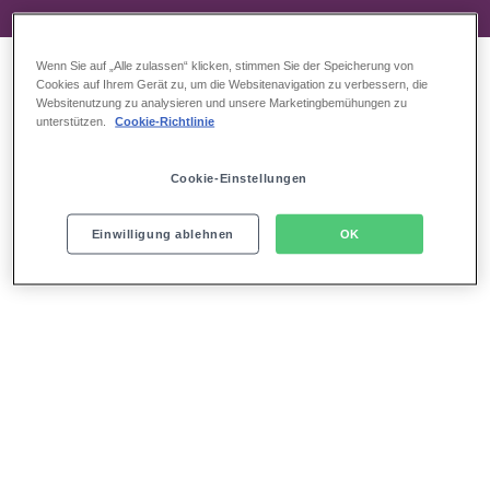
Wenn Sie auf „Alle zulassen“ klicken, stimmen Sie der Speicherung von
Cookies auf Ihrem Gerät zu, um die Websitenavigation zu verbessern, die
Websitenutzung zu analysieren und unsere Marketingbemühungen zu
unterstützen.
Cookie-Richtlinie
Cookie-Einstellungen
Einwilligung ablehnen
OK
Das bekommen Sie nur bei uns:
Einzigartiger Rahmen für Ihr Event
Zentrale Hafenlage
Außergewöhnlicher Blick auf Hamburgs Skyline
Moderner Theatersaal mit 2.030 Sitzplätzen
Offenes Foyer über 3 Ebenen
Skyline Restaurant mit Panorama-Blick