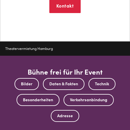
Kontakt
Mehr erfahren
Pfadnavigation
Theatervermietung Hamburg
Bühne frei für Ihr Event
Bilder
Daten & Fakten
Technik
Besonderheiten
Verkehrsanbindung
Adresse