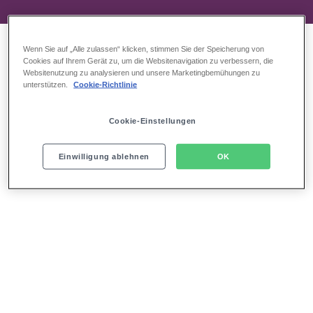
Wenn Sie auf „Alle zulassen“ klicken, stimmen Sie der Speicherung von
Cookies auf Ihrem Gerät zu, um die Websitenavigation zu verbessern, die
Websitenutzung zu analysieren und unsere Marketingbemühungen zu
unterstützen.
Cookie-Richtlinie
Cookie-Einstellungen
Einwilligung ablehnen
OK
Das bekommen Sie nur bei uns:
Einzigartiger Rahmen für Ihr Event
Zentrale Hafenlage
Lichtdurchflutetes Foyer mit Panoramafront
Einzigartiger Ausblick auf die Wahrzeichen Hamburgs, die
Elbe und die Landungsbrücken
Moderner Theatersaal mit 1.850 Sitzplätzen