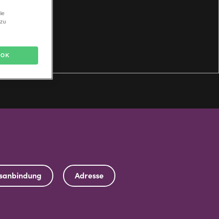
ie
 zu
OK
rsanbindung
Adresse