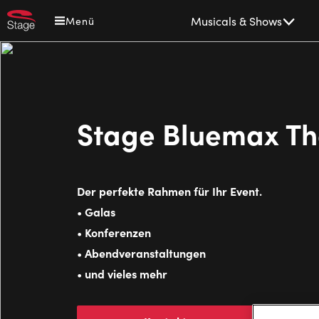
Direkt
Main
Musicals & Shows
Menü
zum
navigation
Inhalt
Stage Bluemax Th
Der perfekte Rahmen für Ihr Event.
Galas
•
Konferenzen
•
Abendveranstaltungen
•
und vieles mehr
•