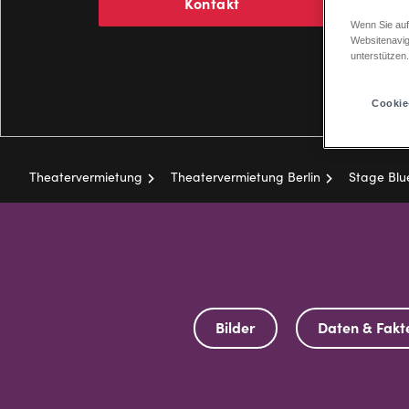
Kontakt
Wenn Sie auf
Websitenavig
unterstützen
Cookie
Theatervermietung
Theatervermietung Berlin
Stage Bl
Pfadnavigation
Bilder
Daten & Fakt