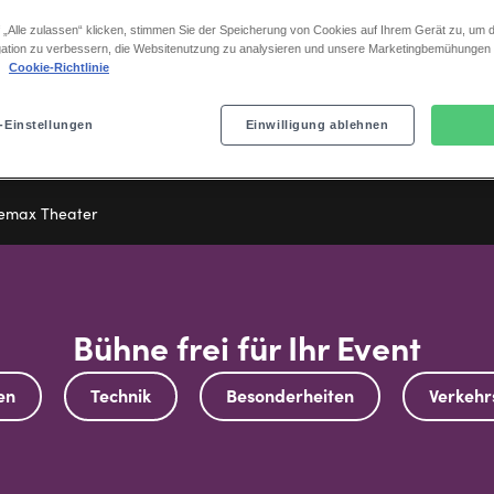
Mehr erfahren
 „Alle zulassen“ klicken, stimmen Sie der Speicherung von Cookies auf Ihrem Gerät zu, um d
ation zu verbessern, die Websitenutzung zu analysieren und unsere Marketingbemühungen
.
Cookie-Richtlinie
-Einstellungen
Einwilligung ablehnen
uemax Theater
Bühne frei für Ihr Event
en
Technik
Besonderheiten
Verkeh