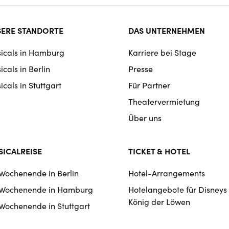
ter
ERE STANDORTE
DAS UNTERNEHMEN
rmat
icals in Hamburg
Karriere bei Stage
igation
cals in Berlin
Presse
cals in Stuttgart
Für Partner
Theatervermietung
Über uns
ICALREISE
TICKET & HOTEL
 Wochenende in Berlin
Hotel-Arrangements
 Wochenende in Hamburg
Hotelangebote für Disneys
König der Löwen
 Wochenende in Stuttgart