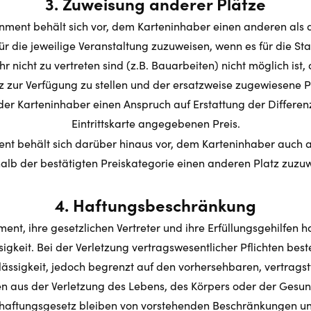
3. Zuweisung anderer Plätze
nment behält sich vor, dem Karteninhaber einen anderen als 
ür die jeweilige Veranstaltung zuzuweisen, wenn es für die St
hr nicht zu vertreten sind (z.B. Bauarbeiten) nicht möglich ist,
 zur Verfügung zu stellen und der ersatzweise zugewiesene Pla
der Karteninhaber einen Anspruch auf Erstattung der Differe
Eintrittskarte angegebenen Preis.
ent behält sich darüber hinaus vor, dem Karteninhaber auch 
alb der bestätigten Preiskategorie einen anderen Platz zuzu
4. Haftungsbeschränkung
ent, ihre gesetzlichen Vertreter und ihre Erfüllungsgehilfen h
igkeit. Bei der Verletzung vertragswesentlicher Pflichten bes
lässigkeit, jedoch begrenzt auf den vorhersehbaren, vertrag
n aus der Verletzung des Lebens, des Körpers oder der Gesu
haftungsgesetz bleiben von vorstehenden Beschränkungen un