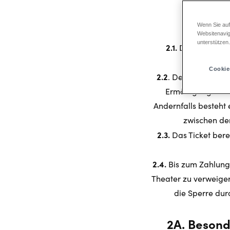
Wenn Sie auf
Websitenavig
unterstützen
2.1.
Der Eintritt i
Cookie
2.2
. Der Besuch ein
Ermäßigung zum Z
Andernfalls besteht 
zwischen dem
2.3.
Das Ticket bere
2.4.
Bis zum Zahlung
Theater zu verweiger
die Sperre dur
2A.
Besond