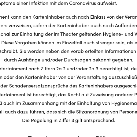
ptome einer Infektion mit dem Coronavirus aufweist.
ent kann den Karteninhaber auch nach Einlass von der Veran
ers verweisen, sofern der Karteninhaber auch nach Aufforde
sonal zur Einhaltung der im Theater geltenden Hygiene- und 
 Diese Vorgaben können im Einzelfall auch strenger sein, als e
chreibt. Sie werden neben den vorab erteilten Informationen 
durch Aushänge und/oder Durchsagen bekannt gegeben.
tertainment nach Ziffern 2a.2 und/oder 2a.3 berechtigt ist, 
n oder den Karteninhaber von der Veranstaltung auszuschließ
der Schadensersatzansprüche des Karteninhabers ausgeschl
ertainment ist berechtigt, das Recht auf Zuweisung anderer 
r 3 auch im Zusammenhang mit der Einhaltung von Hygiene
all auch dazu führen, dass sich die Sitzanordnung von Perso
Die Regelung in Ziffer 3 gilt entsprechend.