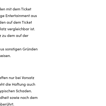
den mit dem Ticket
age Entertainment aus
 den auf dem Ticket
tz vergleichbar ist.
nz zu dem auf der
aus sonstigen Gründen
weisen.
aften nur bei Vorsatz
teht die Haftung auch
stypischen Schaden.
ndheit sowie nach dem
berührt.