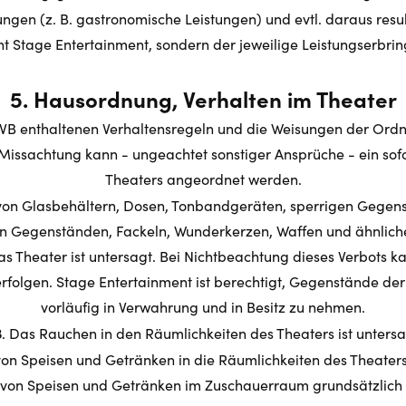
ungen (z. B. gastronomische Leistungen) und evtl. daraus res
cht Stage Entertainment, sondern der jeweilige Leistungserbring
5. Hausordnung, Verhalten im Theater
AVB enthaltenen Verhaltensregeln und die Weisungen der Ordn
 Missachtung kann - ungeachtet sonstiger Ansprüche - ein sofo
Theaters angeordnet werden.
von Glasbehältern, Dosen, Tonbandgeräten, sperrigen Gegens
n Gegenständen, Fackeln, Wunderkerzen, Waffen und ähnlich
s Theater ist untersagt. Bei Nichtbeachtung dieses Verbots k
folgen. Stage Entertainment ist berechtigt, Gegenstände de
vorläufig in Verwahrung und in Besitz zu nehmen.
3
. Das Rauchen in den Räumlichkeiten des Theaters ist untersa
n Speisen und Getränken in die Räumlichkeiten des Theaters 
r von Speisen und Getränken im Zuschauerraum grundsätzlich n