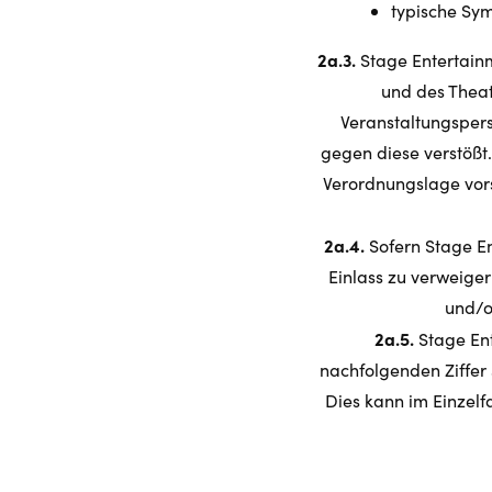
typische Sym
2a.3.
Stage Entertainm
und des Theat
Veranstaltungsper
gegen diese verstößt.
Verordnungslage vors
2a.4.
Sofern Stage En
Einlass zu verweiger
und/o
2a.5.
Stage Ent
nachfolgenden Ziffe
Dies kann im Einzelf