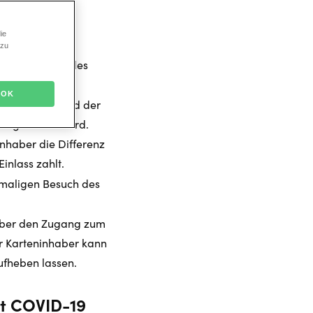
ie
 zu
 dem Zeitpunkt des
OK
, wenn der Grund der
achgewiesen wird.
inhaber die Differenz
inlass zahlt.
nmaligen Besuch des
haber den Zugang zum
er Karteninhaber kann
ufheben lassen.
t COVID-19