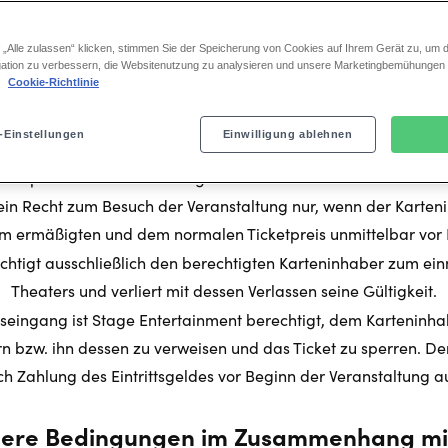
 „Alle zulassen“ klicken, stimmen Sie der Speicherung von Cookies auf Ihrem Gerät zu, um d
2. Eintritt, ermäßigte Tickets, Gültigkeit
ation zu verbessern, die Websitenutzung zu analysieren und unsere Marketingbemühungen
.
Cookie-Richtlinie
n das Theater setzt die Vorlage eines bezahlten Tickets für die
Einlasses folgende Vorstellung voraus.
-Einstellungen
Einwilligung ablehnen
er Veranstaltung mit einem ermäßigten Ticket ist nur möglich
eitpunkt der Veranstaltung noch besteht und beim Eintritt n
ein Recht zum Besuch der Veranstaltung nur, wenn der Karten
 ermäßigten und dem normalen Ticketpreis unmittelbar vor E
chtigt ausschließlich den berechtigten Karteninhaber zum ei
Theaters und verliert mit dessen Verlassen seine Gültigkeit.
seingang ist Stage Entertainment berechtigt, dem Kartenin
n bzw. ihn dessen zu verweisen und das Ticket zu sperren. D
ch Zahlung des Eintrittsgeldes vor Beginn der Veranstaltung a
ere Bedingungen im Zusammenhang mi