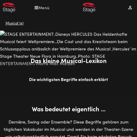
Direkt
Menü
Mei
zum
Kont
Inhalt
Pfadnavigation
Musical 1x1
Das kleine Musical-Lexikon
Die wichtigsten Begriffe einfach erklärt
Was bedeutet eigentlich ...
Dernière, Swing oder Ensemble? Diese Begriffe gehören zum
täglichen Vokabular im Musical und werden in der Theater-Szene
wie selbstverständlich genutzt. Damit Sie beim nächsten Besuch